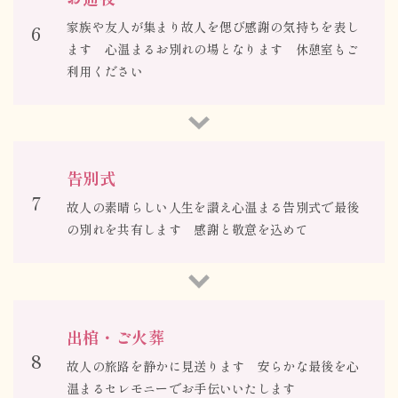
家族や友人が集まり故人を偲び感謝の気持ちを表し
6
ます 心温まるお別れの場となります 休憩室もご
利用ください
告別式
7
故人の素晴らしい人生を讃え心温まる告別式で最後
の別れを共有します 感謝と敬意を込めて
出棺・ご火葬
8
故人の旅路を静かに見送ります 安らかな最後を心
温まるセレモニーでお手伝いいたします