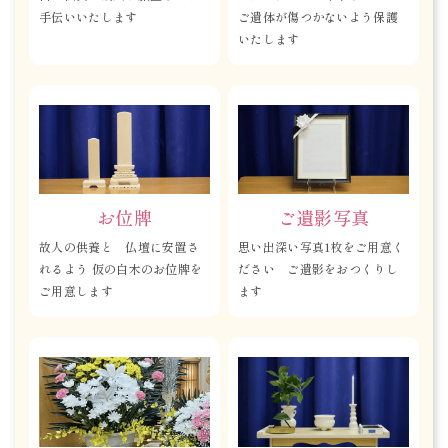
手伝いいたします
ご遺体が傷つかないよう保護
いたします
お位牌
ご遺影写真
故人の供養と 仏壇に安置さ
思い出深い写真1枚をご用意く
れるよう 仮の白木のお位牌を
ださい ご遺影をおつくりし
ご用意します
ます