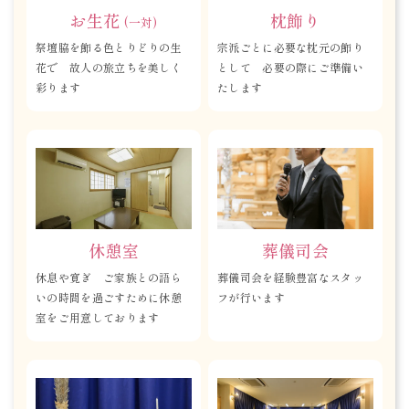
お生花
枕飾り
(一対)
祭壇脇を飾る色とりどりの生
宗派ごとに必要な枕元の飾り
花で 故人の旅立ちを美しく
として 必要の際にご準備い
彩ります
たします
休憩室
葬儀司会
休息や寛ぎ ご家族との語ら
葬儀司会を経験豊富なスタッ
いの時間を過ごすために休憩
フが行います
室をご用意しております