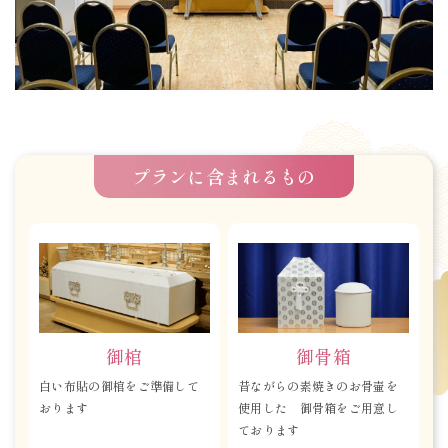
プランに含まれるもの
御棺
御骨箱
白い布貼の御棺をご準備して
昔ながらの素焼きのお骨壷を
おります
使用した 御骨箱をご用意し
ております