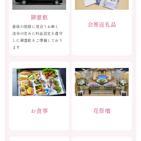
御霊柩
会葬返礼品
最後の旅路に見合うお車と
法令の定めた料金設定を遵守
した御霊柩をご準備しており
ます
お食事
花祭壇