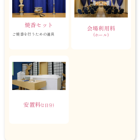
焼香セット
会場利用料
ご焼香を行うための道具
(ホール)
安置料
(2日分)