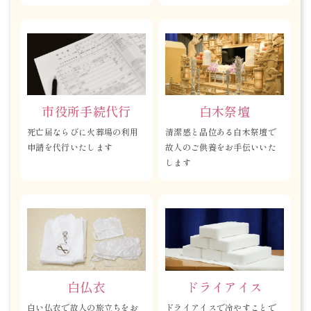
市役所手続代行
白木祭壇
死亡届ならびに火葬場の利用
清潔感と品位ある白木祭壇で
申請を代行いたします
故人のご供養をお手伝いいた
します
白仏衣
ドライアイス
白い仏衣で故人の旅立ちをお
ドライアイスで冷やすことで